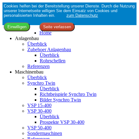
Cookies helfen bei der Bereitstellung unserer Dienste. Durch die Nutzung
unserer Internetseite willigen Sie dem Einsatz von Cookies und
personalisierten Inhalten ein.
zum Datenschutz
Home
Anlagenbau
Überblick
Zubehoer Anlagenbau
Überblick
Rohrschellen
Referenzen
Maschinenbau
Überblick
Synchro Twin
Überblick
Richtbeispiele Synchro Twin
Bilder Synchro Twin
VSP 15-400
VSP 30-400
Überblick
Prospekte VSP 30-400
VSP 50-400
Sondermaschinen
Referenzen