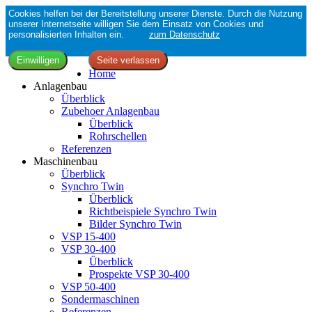
Cookies helfen bei der Bereitstellung unserer Dienste. Durch die Nutzung
unserer Internetseite willigen Sie dem Einsatz von Cookies und
personalisierten Inhalten ein.
zum Datenschutz
Home
Anlagenbau
Überblick
Zubehoer Anlagenbau
Überblick
Rohrschellen
Referenzen
Maschinenbau
Überblick
Synchro Twin
Überblick
Richtbeispiele Synchro Twin
Bilder Synchro Twin
VSP 15-400
VSP 30-400
Überblick
Prospekte VSP 30-400
VSP 50-400
Sondermaschinen
Referenzen