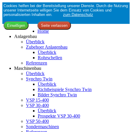
Cookies helfen bei der Bereitstellung unserer Dienste. Durch die Nutzung
unserer Internetseite willigen Sie dem Einsatz von Cookies und
personalisierten Inhalten ein.
zum Datenschutz
Home
Anlagenbau
Überblick
Zubehoer Anlagenbau
Überblick
Rohrschellen
Referenzen
Maschinenbau
Überblick
Synchro Twin
Überblick
Richtbeispiele Synchro Twin
Bilder Synchro Twin
VSP 15-400
VSP 30-400
Überblick
Prospekte VSP 30-400
VSP 50-400
Sondermaschinen
Referenzen