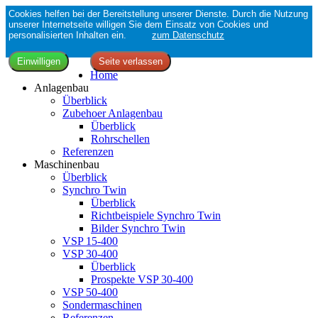
Cookies helfen bei der Bereitstellung unserer Dienste. Durch die Nutzung
unserer Internetseite willigen Sie dem Einsatz von Cookies und
personalisierten Inhalten ein.
zum Datenschutz
Home
Anlagenbau
Überblick
Zubehoer Anlagenbau
Überblick
Rohrschellen
Referenzen
Maschinenbau
Überblick
Synchro Twin
Überblick
Richtbeispiele Synchro Twin
Bilder Synchro Twin
VSP 15-400
VSP 30-400
Überblick
Prospekte VSP 30-400
VSP 50-400
Sondermaschinen
Referenzen